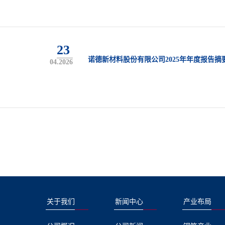
23
诺德新材料股份有限公司2025年年度报告摘
04.2026
关于我们
新闻中心
产业布局