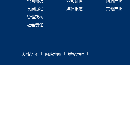
公司概况
公司新闻
铜箔产业
发展历程
媒体报道
其他产业
管理架构
社会责任
|
|
|
友情链接
网站地图
版权声明