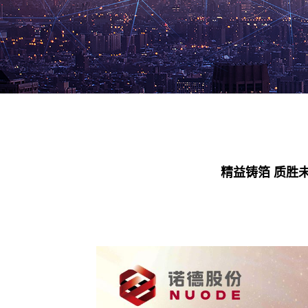
精益铸箔 质胜