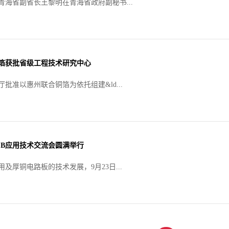
青海省副省长王黎明在青海省政府副秘书...
箔获批省级工程技术研究中心
批准以惠州联合铜箔为依托组建&ld...
PCB应用技术交流会圆满举行
及厚铜电路板的技术发展，9月23日...